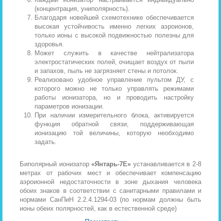
(концентрация, униполярность).
Благодаря новейшей схемотехнике обеспечивается
высокая устойчивость именно легких аэроионов,
только ионы с высокой подвижностью полезны для
здоровья.
Может служить в качестве нейтрализатора
электростатических полей, очищает воздух от пыли
и запахов, пыль не загрязняет стены и потолок.
Реализовано удобное управление пультом ДУ, с
которого можно не только управлять режимами
работы ионизатора, но и проводить настройку
параметров ионизации.
При наличии измерительного блока, активируется
функция обратной связи, поддерживающая
ионизацию той величины, которую необходимо
задать.
Биполярный ионизатор
«Янтарь-7Е»
устанавливается в 2-8
метрах от рабочих мест и обеспечивает компенсацию
аэроионной недостаточности в зоне дыхания человека
обоих знаков в соответствии с санитарными правилами и
нормами СанПиН 2.2.4.1294-03 (по нормам должны быть
ионы обеих полярностей, как в естественной среде)