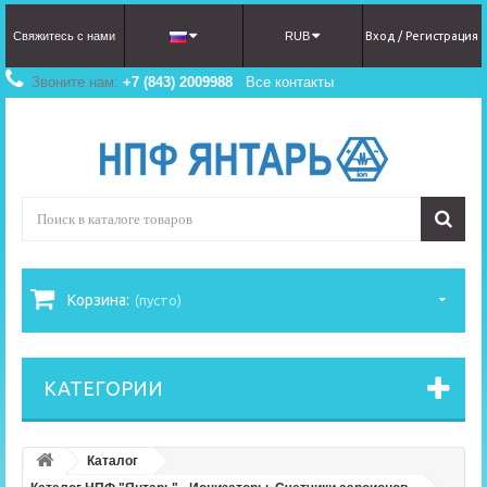
Cвяжитecь c нaми
RUB
Вход / Регистрация
Звоните нам:
+7 (843) 2009988
Все контакты
Корзина:
(пусто)
КАТЕГОРИИ
Каталог