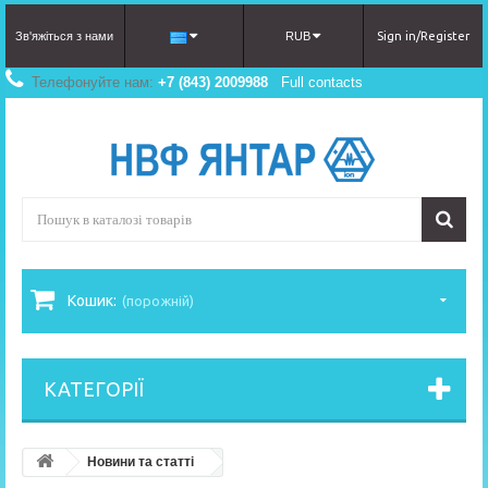
Зв'яжіться з нами
RUB
Sign in/Register
Телефонуйте нам:
+7 (843) 2009988
Full contacts
Кошик:
(порожній)
КАТЕГОРІЇ
Новини та статті