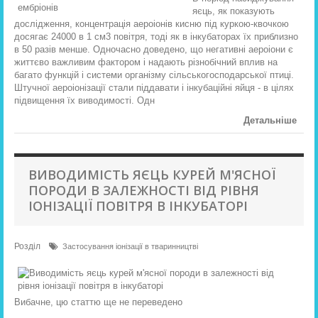
яєць, як показують
дослідження, концентрація аероіонів кисню під куркою-квочкою
досягає 24000 в 1 см3 повітря, тоді як в інкубаторах їх приблизно
в 50 разів менше. Одночасно доведено, що негативні аероіони є
життєво важливим фактором і надають різнобічний вплив на
багато функцій і системи організму сільськогосподарської птиці.
Штучної аероіонізації стали піддавати і інкубаційні яйця - в ​​цілях
підвищення їх виводимості. Одн
Детальніше
ВИВОДИМІСТЬ ЯЄЦЬ КУРЕЙ М'ЯСНОЇ
ПОРОДИ В ЗАЛЕЖНОСТІ ВІД РІВНЯ
ІОНІЗАЦІЇ ПОВІТРЯ В ІНКУБАТОРІ
Розділ
Застосування іонізації в тваринництві
Вибачне, цю статтю ще не переведено