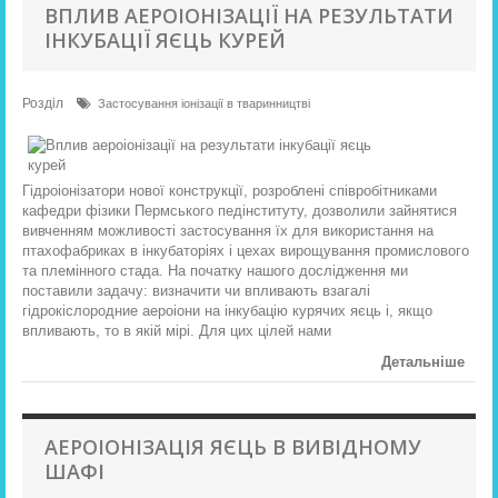
ВПЛИВ АЕРОІОНІЗАЦІЇ НА РЕЗУЛЬТАТИ
ІНКУБАЦІЇ ЯЄЦЬ КУРЕЙ
Розділ
Застосування іонізації в тваринництві
Гідроіонізатори нової конструкції, розроблені співробітниками
кафедри фізики Пермського педінституту, дозволили зайнятися
вивченням можливості застосування їх для використання на
птахофабриках в інкубаторіях і цехах вирощування промислового
та племінного стада. На початку нашого дослідження ми
поставили задачу: визначити чи впливають взагалі
гідрокіслородние аероіони на інкубацію курячих яєць і, якщо
впливають, то в якій мірі. Для цих цілей нами
Детальніше
АЕРОІОНІЗАЦІЯ ЯЄЦЬ В ВИВІДНОМУ
ШАФІ