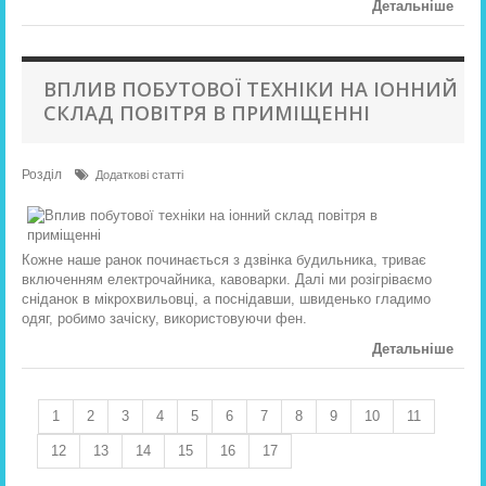
Детальніше
ВПЛИВ ПОБУТОВОЇ ТЕХНІКИ НА ІОННИЙ
СКЛАД ПОВІТРЯ В ПРИМІЩЕННІ
Розділ
Додаткові статті
Кожне наше ранок починається з дзвінка будильника, триває
включенням електрочайника, кавоварки. Далі ми розігріваємо
сніданок в мікрохвильовці, а поснідавши, швиденько гладимо
одяг, робимо зачіску, використовуючи фен.
Детальніше
1
2
3
4
5
6
7
8
9
10
11
12
13
14
15
16
17