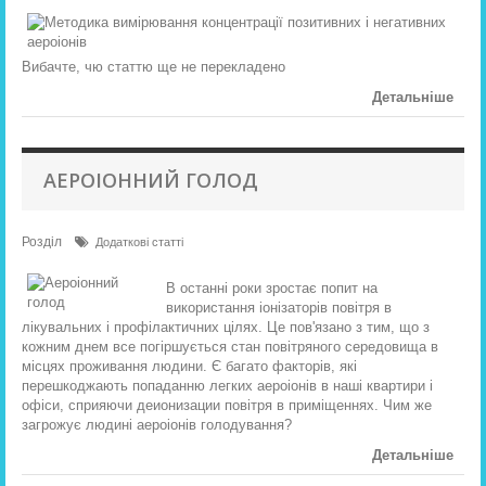
Вибачте, чю статтю ще не перекладено
Детальніше
АЕРОІОННИЙ ГОЛОД
Розділ
Додаткові статті
В останні роки зростає попит на
використання іонізаторів повітря в
лікувальних і профілактичних цілях. Це пов'язано з тим, що з
кожним днем ​​все погіршується стан повітряного середовища в
місцях проживання людини. Є багато факторів, які
перешкоджають попаданню легких аероіонів в наші квартири і
офіси, сприяючи деионизации повітря в приміщеннях. Чим же
загрожує людині аероіонів голодування?
Детальніше