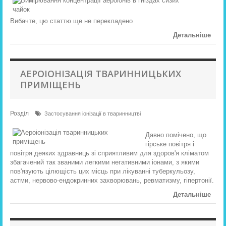
Вибачте, цю статтю ще не перекладено
Детальніше
АЕРОІОНІЗАЦІЯ ТВАРИННИЦЬКИХ
ПРИМІЩЕНЬ
Розділ
Застосування іонізації в тваринництві
Давно помічено, що
гірське повітря і
повітря деяких здравниць зі сприятливим для здоров'я кліматом
збагачений так званими легкими негативними іонами, з якими
пов'язують цілющість цих місць при лікуванні туберкульозу,
астми, нервово-ендокринних захворювань, ревматизму, гіпертонії.
Детальніше